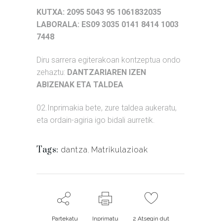
KUTXA: 2095 5043 95 1061832035
LABORALA: ES09 3035 0141 8414 1003
7448
Diru sarrera egiterakoan kontzeptua ondo
zehaztu:
DANTZARIAREN IZEN
ABIZENAK ETA TALDEA
02.Inprimakia bete, zure taldea aukeratu,
eta ordain-agiria igo bidali aurretik.
Tags:
dantza
,
Matrikulazioak
Partekatu
Inprimatu
2
Atsegin dut