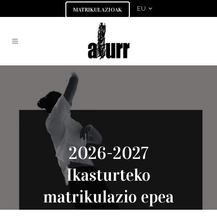
EU
MATRIKULAZIOAK
2026-2027
Ikasturteko
matrikulazio epea