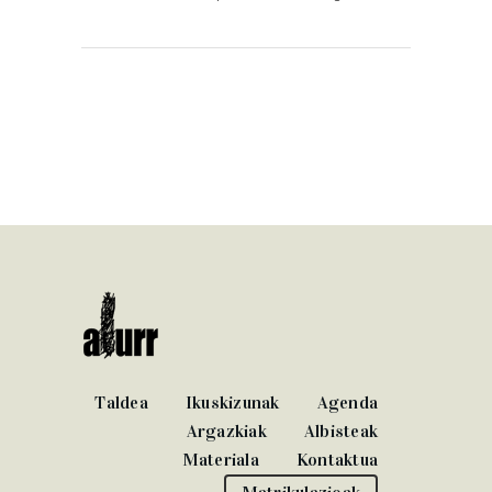
Taldea
Ikuskizunak
Agenda
Argazkiak
Albisteak
Materiala
Kontaktua