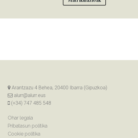
Matrikulazioak
Arantzazu 4 Behea, 20400 Ibarra (Gipuzkoa)
alurr@alurr.eus
(+34) 747 485 548
Ohar legala
Pribatasun politika
Cookie politika