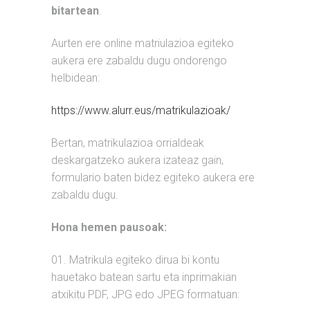
bitartean
.
Aurten ere online matriulazioa egiteko
aukera ere zabaldu dugu ondorengo
helbidean:
https://www.alurr.eus/matrikulazioak/
Bertan, matrikulazioa orrialdeak
deskargatzeko aukera izateaz gain,
formulario baten bidez egiteko aukera ere
zabaldu dugu.
Hona hemen pausoak:
01. Matrikula egiteko dirua bi kontu
hauetako batean sartu eta inprimakian
atxikitu PDF, JPG edo JPEG formatuan: