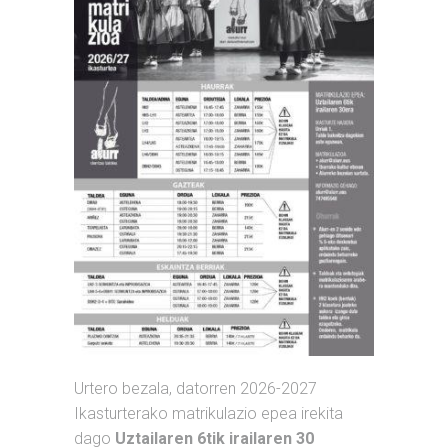
Urtero bezala, datorren 2026-2027
Ikasturterako matrikulazio epea irekita
dago
Uztailaren 6tik irailaren 30