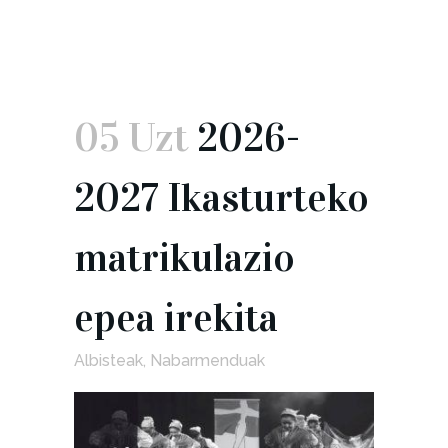
irekita
05 Uzt
2026-
2027 Ikasturteko
matrikulazio
epea irekita
Albisteak
,
Nabarmenduak