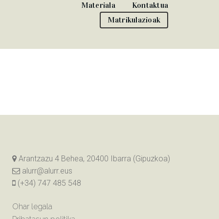
Materiala
Kontaktua
Matrikulazioak
Arantzazu 4 Behea, 20400 Ibarra (Gipuzkoa)
alurr@alurr.eus
(+34) 747 485 548
Ohar legala