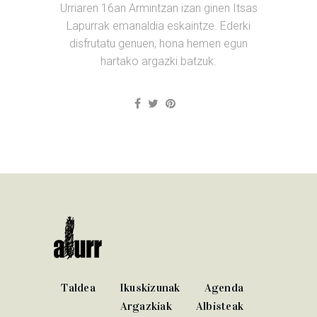
Urriaren 16an Armintzan izan ginen Itsas
Lapurrak emanaldia eskaintze. Ederki
disfrutatu genuen, hona hemen egun
hartako argazki batzuk.
Taldea
Ikuskizunak
Agenda
Argazkiak
Albisteak