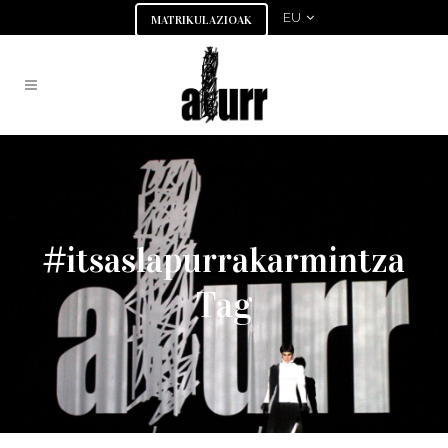
EU
MATRIKULAZIOAK
#itsaslapurrakarmintza
Tag