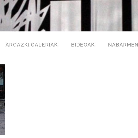
ARGAZKI GALERIAK
BIDEOAK
NABARME