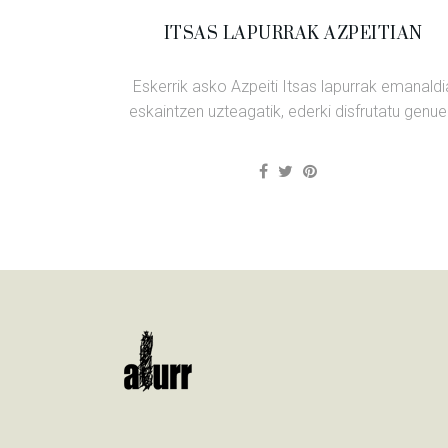
ITSAS LAPURRAK AZPEITIAN
Eskerrik asko Azpeiti Itsas lapurrak emanaldi
eskaintzen uzteagatik, ederki disfrutatu genue