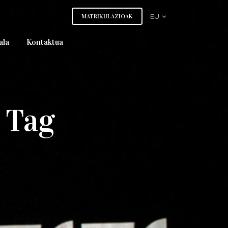
MATRIKULAZIOAK
EU
ala
Kontaktua
a Tag