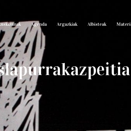
kuskizunak
Agenda
Argazkiak
Albisteak
Materi
slapurrakazpeiti