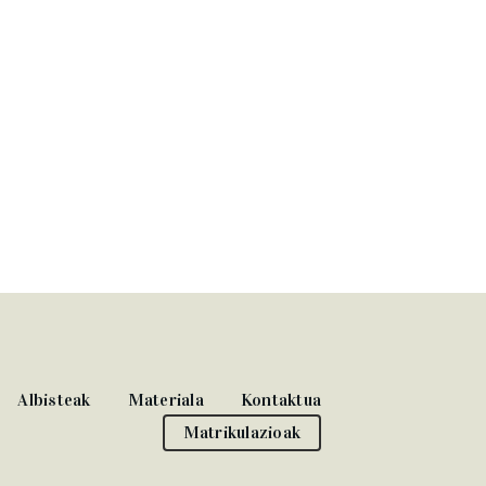
Albisteak
Materiala
Kontaktua
Matrikulazioak