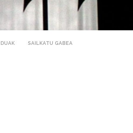
NDUAK
SAILKATU GABEA