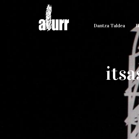
Dantza Taldea
I
itsa