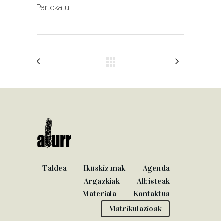
Partekatu
Taldea
Ikuskizunak
Agenda
Argazkiak
Albisteak
Materiala
Kontaktua
Matrikulazioak