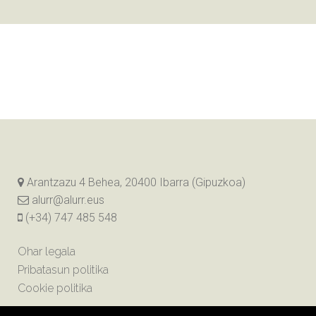
Arantzazu 4 Behea, 20400 Ibarra (Gipuzkoa)
alurr@alurr.eus
(+34) 747 485 548
Ohar legala
Pribatasun politika
Cookie politika