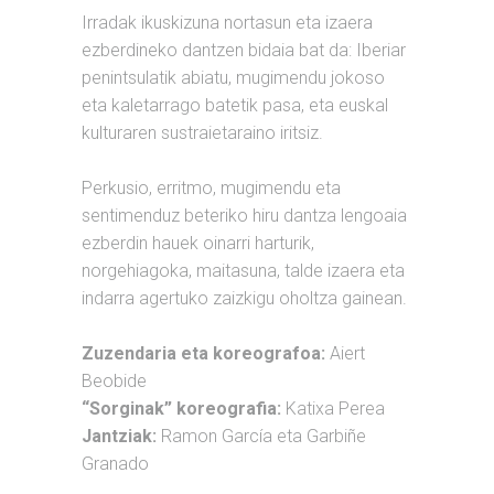
Irradak ikuskizuna nortasun eta izaera
ezberdineko dantzen bidaia bat da: Iberiar
penintsulatik abiatu, mugimendu jokoso
eta kaletarrago batetik pasa, eta euskal
kulturaren sustraietaraino iritsiz.
Perkusio, erritmo, mugimendu eta
sentimenduz beteriko hiru dantza lengoaia
ezberdin hauek oinarri harturik,
norgehiagoka, maitasuna, talde izaera eta
indarra agertuko zaizkigu oholtza gainean.
Zuzendaria eta koreografoa:
Aiert
Beobide
“Sorginak” koreografia:
Katixa Perea
Jantziak:
Ramon García eta Garbiñe
Granado