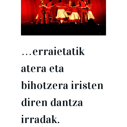
…erraietatik
atera eta
bihotzera iristen
diren dantza
irradak.