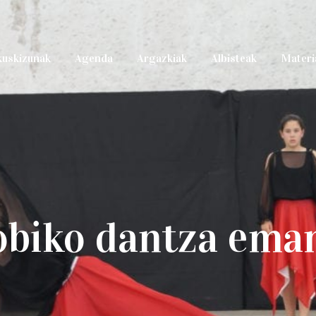
kuskizunak
Agenda
Argazkiak
Albisteak
Materi
obiko dantza eman