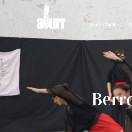
Dantza Taldea
I
Berr