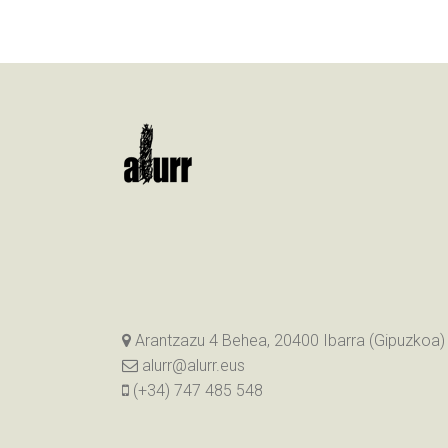
Arantzazu 4 Behea, 20400 Ibarra (Gipuzkoa)
alurr@alurr.eus
(+34) 747 485 548