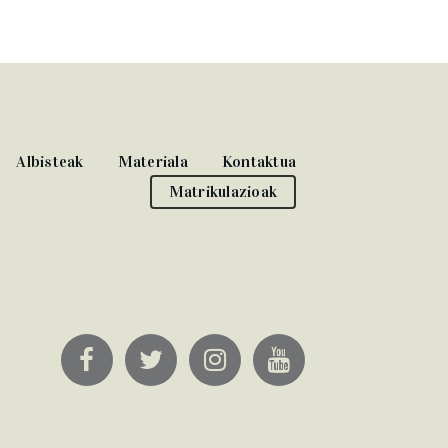
Albisteak
Materiala
Kontaktua
Matrikulazioak