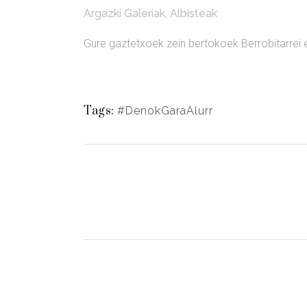
Argazki Galeriak
,
Albisteak
Gure gaztetxoek zein bertokoek Berrobitarrei 
Tags:
#DenokGaraAlurr