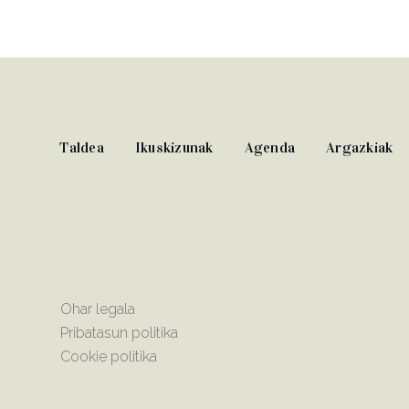
Taldea
Ikuskizunak
Agenda
Argazkiak
Ohar legala
Pribatasun politika
Cookie politika