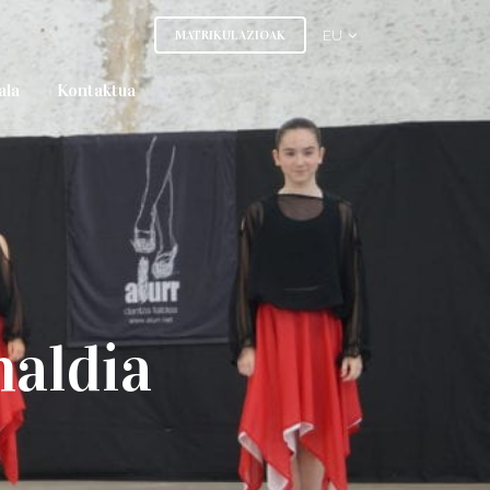
MATRIKULAZIOAK
EU
ala
Kontaktua
aldia