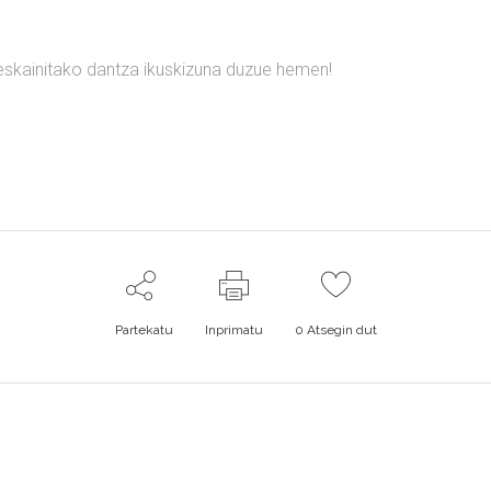
eskainitako dantza ikuskizuna duzue hemen!
Partekatu
Inprimatu
0
Atsegin dut