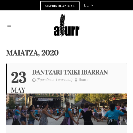
EU
MATRIKULAZIOAK
MAIATZA, 2020
DANTZARI TXIKI IBARRAN
23
(Egun Osoa: Larunbata)
Ibarra
MAY