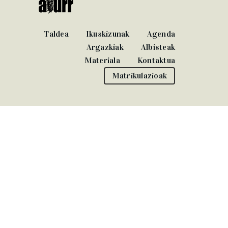
Taldea
Ikuskizunak
Agenda
Argazkiak
Albisteak
Materiala
Kontaktua
Matrikulazioak