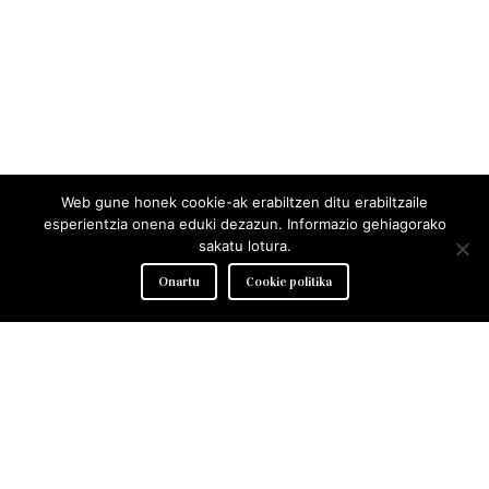
Web gune honek cookie-ak erabiltzen ditu erabiltzaile
esperientzia onena eduki dezazun. Informazio gehiagorako
sakatu lotura.
Onartu
Cookie politika