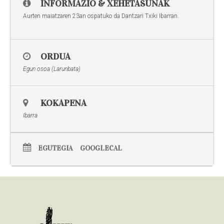
INFORMAZIO & XEHETASUNAK
Aurten maiatzaren 23an ospatuko da Dantzari Txiki Ibarran.
ORDUA
Egun osoa (Larunbata)
KOKAPENA
Ibarra
EGUTEGIA
GOOGLECAL