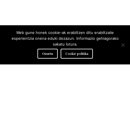
Web gune honek cookie-ak erabiltzen ditu erabiltzaile
esperientzia onena eduki dezazun. Informazio gehiagorako
sakatu lotura.
Onartu
Cookie politika
Arantzazu 4 Behea, 20400 Ibarra (Gipuzkoa)