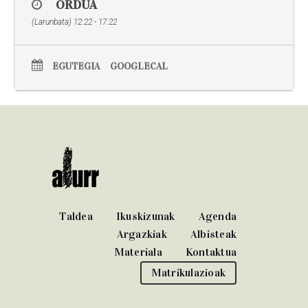
ORDUA
(Larunbata) 12:22 - 17:22
EGUTEGIA
GOOGLECAL
Taldea
Ikuskizunak
Agenda
Argazkiak
Albisteak
Materiala
Kontaktua
Matrikulazioak