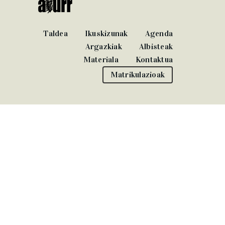
Taldea
Ikuskizunak
Agenda
Argazkiak
Albisteak
Materiala
Kontaktua
Matrikulazioak