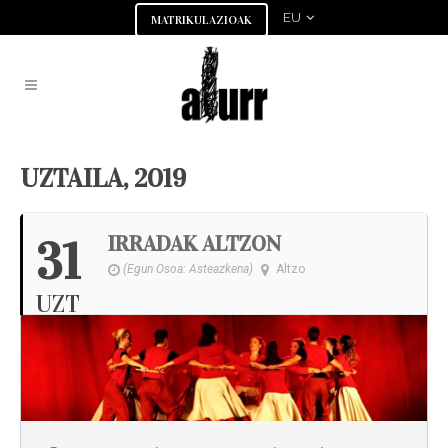
EU
MATRIKULAZIOAK
UZTAILA, 2019
IRRADAK ALTZON
31
(Egun Osoa: Asteazkena)
Altzo
UZT