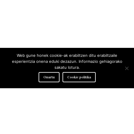
Web gune honek cookie-ak erabiltzen ditu erabiltzaile
esperientzia onena eduki dezazun. Informazio gehiagorako
sakatu lotura.
Onartu
Cookie politika