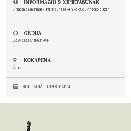
INFORMAZIO & XEHETASUNAK
Arratsaldean Irradak ikuskizuna eskeiniko dugu Altzoko plazan.
ORDUA
Egun osoa (Asteazkena)
KOKAPENA
Altzo
EGUTEGIA
GOOGLECAL