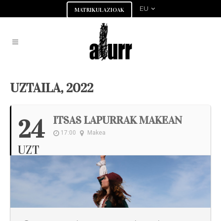
EU
MATRIKULAZIOAK
UZTAILA, 2022
ITSAS LAPURRAK MAKEAN
24
17:00
Makea
UZT