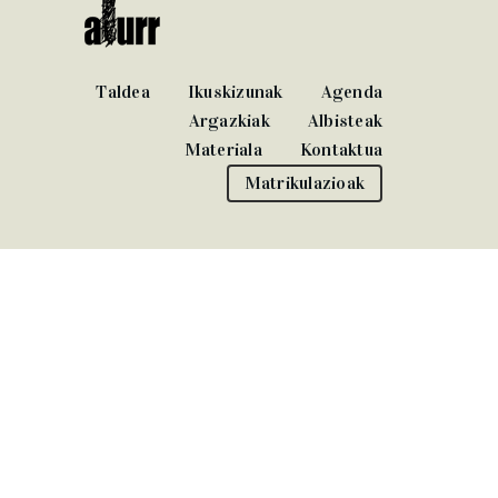
Taldea
Ikuskizunak
Agenda
Argazkiak
Albisteak
Materiala
Kontaktua
Matrikulazioak