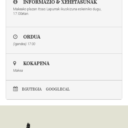
INFORMAZIO & XEHETASUNAK
Makeako plazan Itsas Lapurrak ikuskizuna eskeiniko dugu,
17:00etan.
ORDUA
(Igandea) 17:00
KOKAPENA
Makea
EGUTEGIA
GOOGLECAL