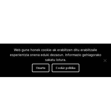
Web gune honek cookie-ak erabiltzen ditu erabiltzaile
esperientzia onena eduki dezazun. Informazio gehiagorako
sakatu lotura.
Onartu
Cookie politika