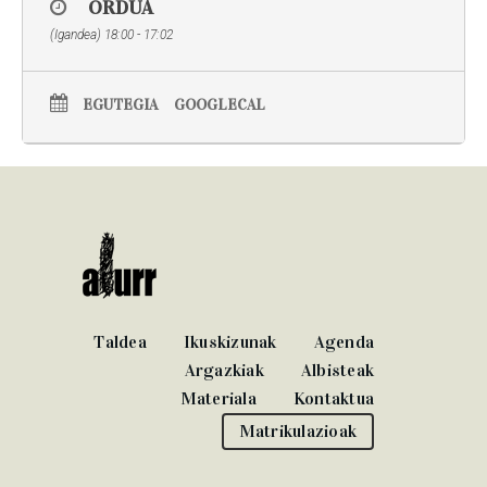
ORDUA
(Igandea) 18:00 - 17:02
EGUTEGIA
GOOGLECAL
Taldea
Ikuskizunak
Agenda
Argazkiak
Albisteak
Materiala
Kontaktua
Matrikulazioak