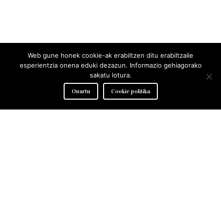
Web gune honek cookie-ak erabiltzen ditu erabiltzaile
esperientzia onena eduki dezazun. Informazio gehiagorako
sakatu lotura.
Onartu
Cookie politika
Arantzazu 4 Behea, 20400 Ibarra (Gipuzkoa)