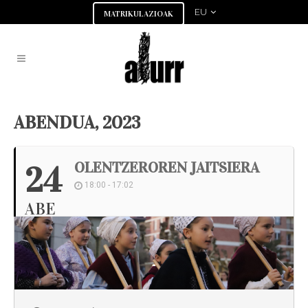
EU
MATRIKULAZIOAK
ABENDUA, 2023
OLENTZEROREN JAITSIERA
24
18:00 - 17:02
ABE