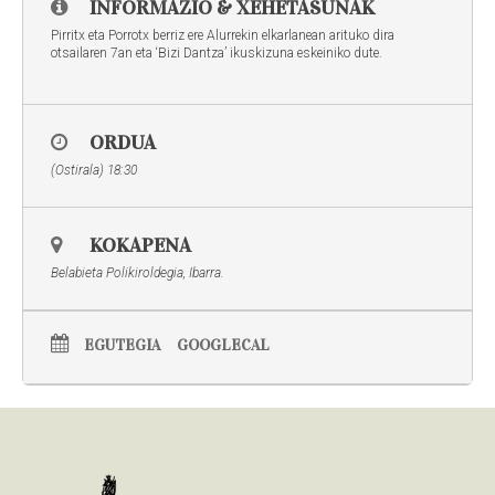
INFORMAZIO & XEHETASUNAK
Pirritx eta Porrotx berriz ere Alurrekin elkarlanean arituko dira
otsailaren 7an eta ‘Bizi Dantza’ ikuskizuna eskeiniko dute.
ORDUA
(Ostirala) 18:30
KOKAPENA
Belabieta Polikiroldegia, Ibarra.
EGUTEGIA
GOOGLECAL