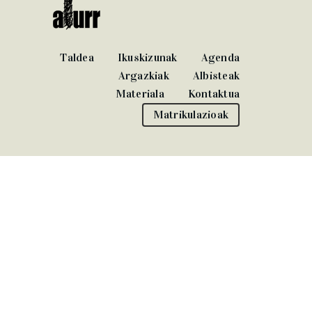
Taldea
Ikuskizunak
Agenda
Argazkiak
Albisteak
Materiala
Kontaktua
Matrikulazioak