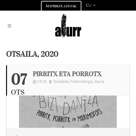
EU
MATRIKULAZIOAK
OTSAILA, 2020
PIRRITX ETA PORROTX
07
18:30
Belabieta Polikiroldegia, Ibarra.
OTS