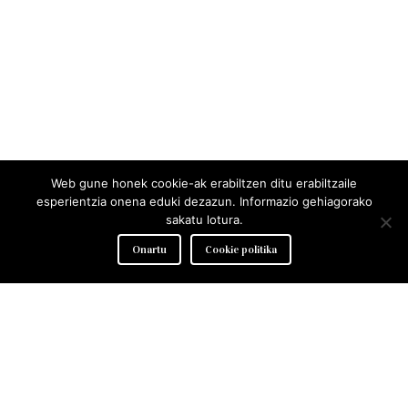
Web gune honek cookie-ak erabiltzen ditu erabiltzaile
esperientzia onena eduki dezazun. Informazio gehiagorako
sakatu lotura.
Onartu
Cookie politika