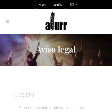
ES
MATRICULACIÓN
Aviso legal
OBJETO
El presente aviso legal regula el uso y