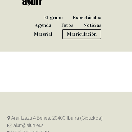
El grupo
Espectáculos
Agenda
Fotos
Noticias
Material
Matriculación
Arantzazu 4 Behea, 20400 Ibarra (Gipuzkoa)
alurr@alurr.eus