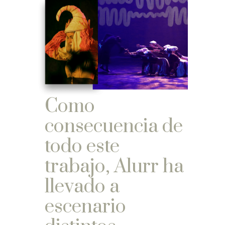
Como
consecuencia de
todo este
trabajo, Alurr ha
llevado a
escenario