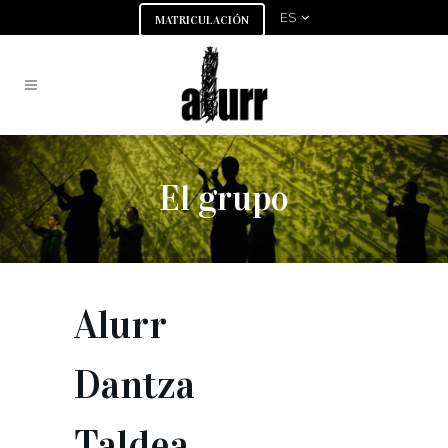
ES
MATRICULACIÓN
El grupo
Alurr
Dantza
Taldea