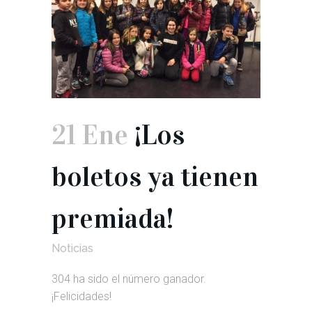
21 Ene
¡Los
boletos ya tienen
premiada!
Noticias
304 ha sido el número ganador.
¡Felicidades!