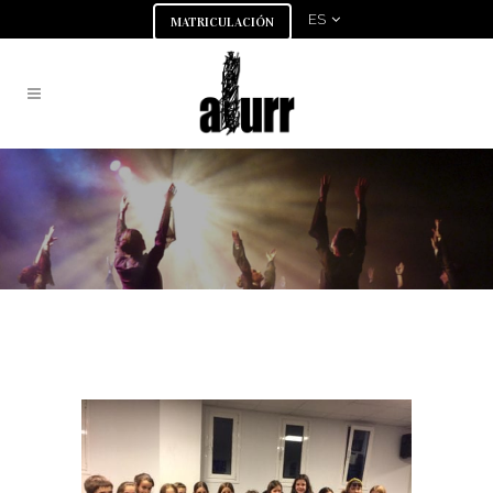
ES
MATRICULACIÓN
¡Los boletos ya
tienen premiada!