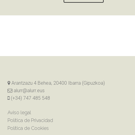
Arantzazu 4 Behea, 20400 Ibarra (Gipuzkoa)
alurr@alurr.eus
(+34) 747 485 548
Aviso legal
Política de Privacidad
Política de Cookies