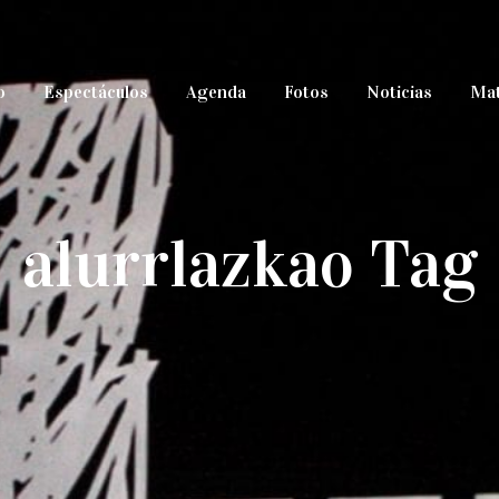
o
Espectáculos
Agenda
Fotos
Noticias
Mat
alurrlazkao Tag