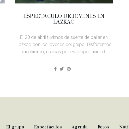
ESPECTACULO DE JOVENES EN
LAZKAO
El 23 de abril tuvimos de suerte de bailar en
Lazkao con los jovenes del grupo. Disfrutemos
muchisimo, gracias por esta oportunidad.
El grupo
Espectáculos
Agenda
Fotos
Noti