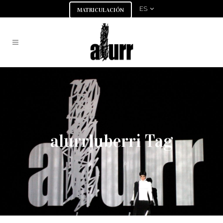
ES
MATRICULACIÓN
alurrluberri Tag