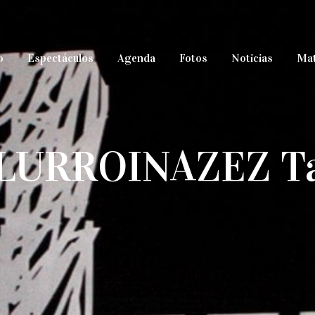
o
Espectáculos
Agenda
Fotos
Noticias
Mat
LURROINAZEZ T