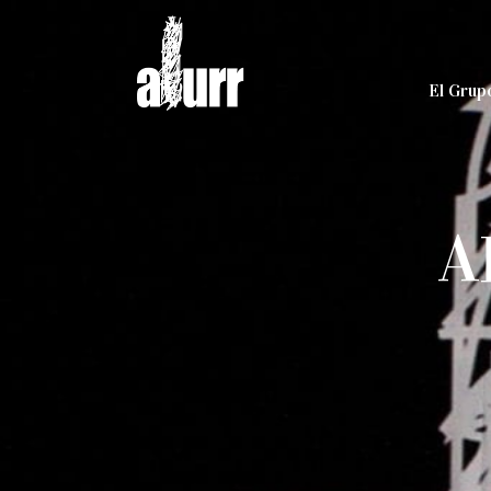
El Grup
A