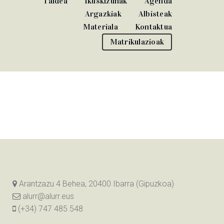
Taldea
Ikuskizunak
Agenda
Argazkiak
Albisteak
Materiala
Kontaktua
Matrikulazioak
Arantzazu 4 Behea, 20400 Ibarra (Gipuzkoa)
alurr@alurr.eus
(+34) 747 485 548