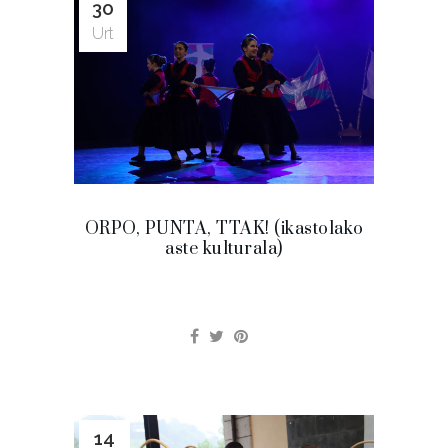
30
Urt
ORPO, PUNTA, TTAK! (ikastolako
aste kulturala)
14