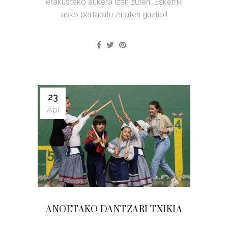
erakusteko aukera izan zuten. Eskerrik
asko bertaratu zinaten guztioi!
23
Api
ANOETAKO DANTZARI TXIKIA