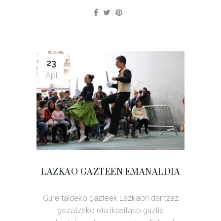
23
Api
LAZKAO GAZTEEN EMANALDIA
Gure taldeko gazteek Lazkaon dantzaz
gozatzeko eta ikasitako guztia