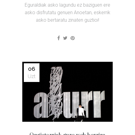
Eguraldiak asko lagundu ez baziguen ere
asko disfrutatu genuen Anoetan, eskerrik
asko bertaratu zinaten guztioi!
06
Uzt