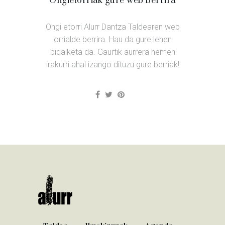
Ongietorriak gure web berrira
Ongi etorri Alurr Dantza Taldearen web
orrialde berrira. Hau da gure lehen
bidalketa da. Gaurtik aurrera hemen
irakurri ahal izango dituzu gure berriak!