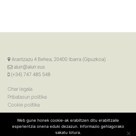
Arantzazu 4 Behea, 20400 Ibarra (Gipuzkoa)
alurr@alurr.eus
(+34) 747 485 548
Ohar legala
Pribatasun politika
Cookie politika
Web gune honek cookie-ak erabiltzen ditu erabiltzaile
esperientzia onena eduki dezazun. Informazio gehiagorako
sakatu lotura.