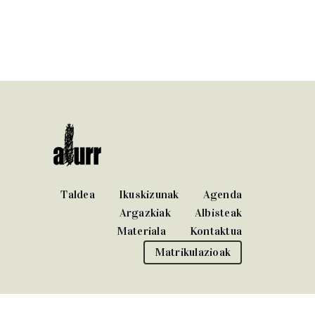
Taldea
Ikuskizunak
Agenda
Argazkiak
Albisteak
Materiala
Kontaktua
Matrikulazioak