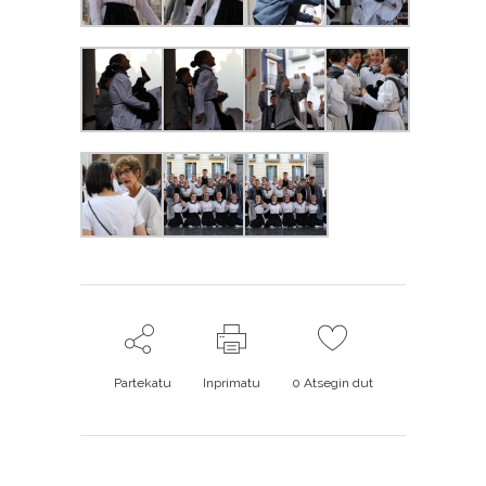
Partekatu
Inprimatu
0
Atsegin dut