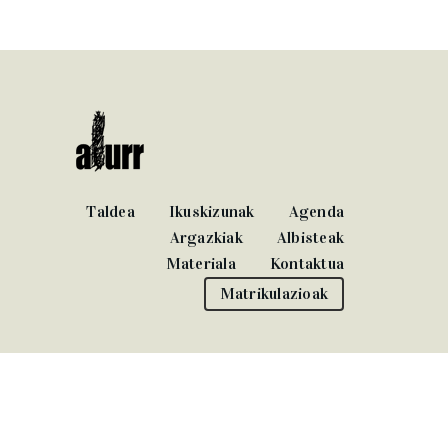
Taldea
Ikuskizunak
Agenda
Argazkiak
Albisteak
Materiala
Kontaktua
Matrikulazioak