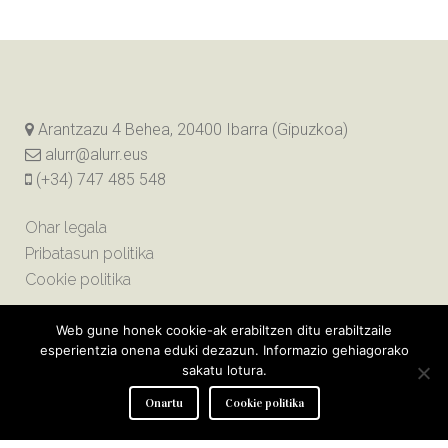
Arantzazu 4 Behea, 20400 Ibarra (Gipuzkoa)
alurr@alurr.eus
(+34) 747 485 548
Ohar legala
Pribatasun politika
Cookie politika
Web gune honek cookie-ak erabiltzen ditu erabiltzaile
esperientzia onena eduki dezazun. Informazio gehiagorako
sakatu lotura.
Onartu
Cookie politika