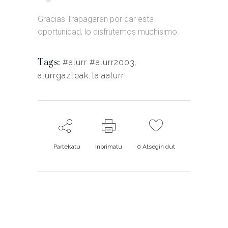
Gracias Trapagaran por dar esta
oportunidad, lo disfrutemos muchisimo.
Tags:
#alurr #alurr2003
,
alurrgazteak
,
laiaalurr
Partekatu
Inprimatu
0
Atsegin dut