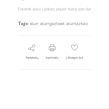
Eskerrik asko Lazkao, plazer hutsa izan da!
Tags:
alurr
,
alurrgazteak
,
alurrlazkao
Partekatu
Inprimatu
1
Atsegin dut