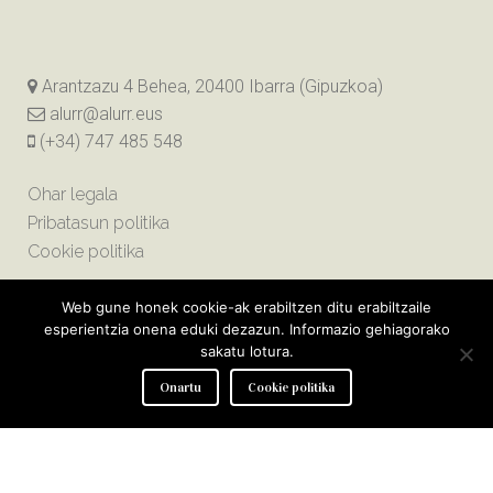
Arantzazu 4 Behea, 20400 Ibarra (Gipuzkoa)
alurr@alurr.eus
(+34) 747 485 548
Ohar legala
Pribatasun politika
Cookie politika
Web gune honek cookie-ak erabiltzen ditu erabiltzaile
esperientzia onena eduki dezazun. Informazio gehiagorako
sakatu lotura.
Onartu
Cookie politika