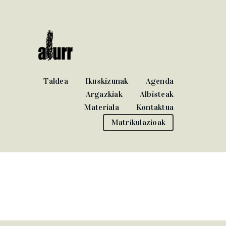
Taldea
Ikuskizunak
Agenda
Argazkiak
Albisteak
Materiala
Kontaktua
Matrikulazioak