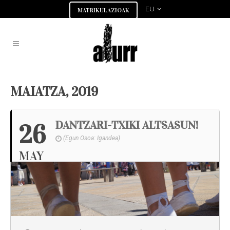
EU
MATRIKULAZIOAK
MAIATZA, 2019
DANTZARI-TXIKI ALTSASUN!
26
(Egun Osoa: Igandea)
MAY