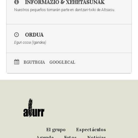
INFORMAZIO & XEHETASUNAK
Nuestros pequeños tomarán parte en dantzari-txiki de Altsasu.
ORDUA
Egun osoa (Igandea)
EGUTEGIA
GOOGLECAL
El grupo
Espectáculos
Agenda
Fotos
Noticias