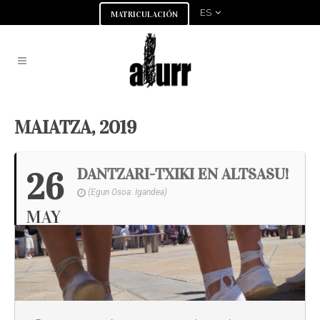
ES
MATRICULACIÓN
MAIATZA, 2019
DANTZARI-TXIKI EN ALTSASU!
26
(Egun Osoa: Igandea)
MAY