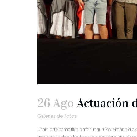
26 Ago
Actuación de
Galerías de fotos
Orain arte tematika baten inguruko emanaldiak 