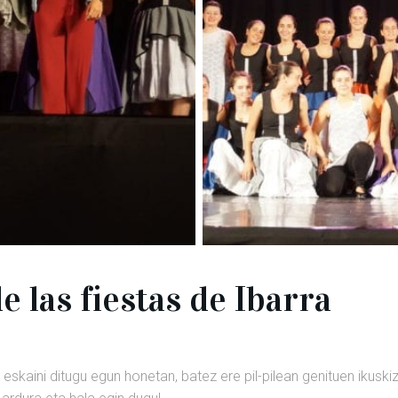
 las fiestas de Ibarra
eskaini ditugu egun honetan, batez ere pil-pilean genituen ikuski