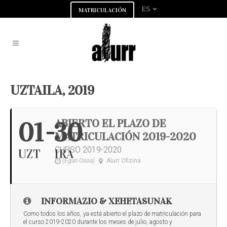
ES
MATRICULACIÓN
UZTAILA, 2019
ABIERTO EL PLAZO DE
01
- 30
MATRICULACIÓN 2019-2020
CURSO 2019-2020
UZT
IRA
(Egun Osoa)
Alurr Ofizina
INFORMAZIO & XEHETASUNAK
Como todos los años, ya está abierto el plazo de matriculación para
el curso 2019-2020 durante los meses de julio, agosto y