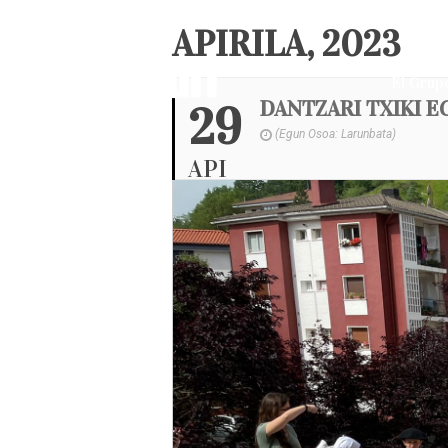
APIRILA, 2023
El Grup
DANTZARI TXIKI 
29
(Egun Osoa: Larunbata)
API