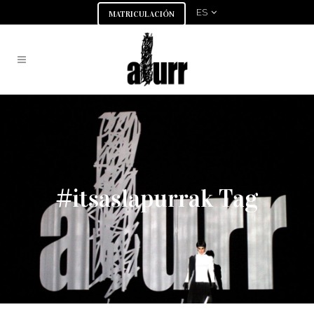
ES
MATRICULACIÓN
#itsaslapurrak Tag