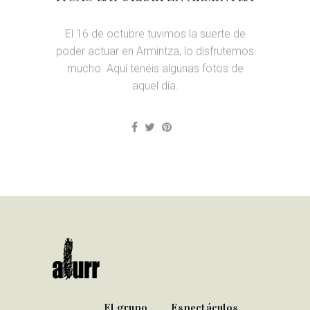
El 16 de octubre tuvimos la suerte de
poder actuar en Armintza, lo disfrutemos
mucho. Aquí tenéis algunas fotos de
aquel día.
El grupo
Espectáculos