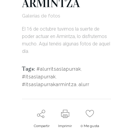
ARMINTZA
Galerías de fotos
El 16 de octubre tuvimos la suerte de
poder actuar en Armintza, lo disfrutemos
mucho. Aquí tenéis algunas fotos de aquel
día.
Tags:
#alurritsaslapurrak
,
#itsaslapurrak
,
#itsaslapurrakarmintza
,
alurr
Compartir
Imprimir
0
Me gusta