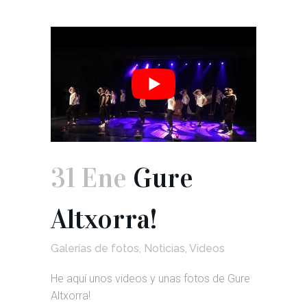
31 Ene
Gure
Altxorra!
Galerías de fotos
,
Noticias
,
Videos
He aquí unos videos y unas fotos de Gure
Altxorra!