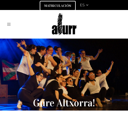
ES
MATRICULACIÓN
Gure Altxorra!