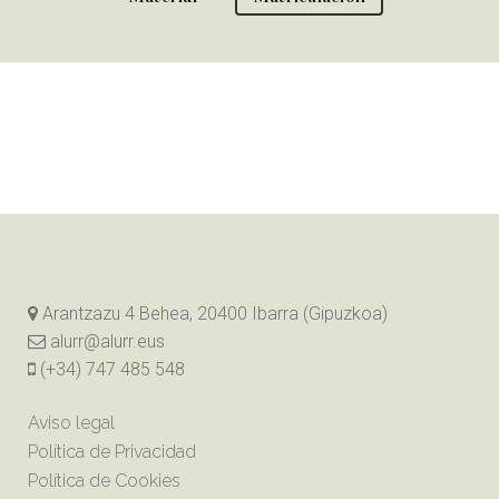
Arantzazu 4 Behea, 20400 Ibarra (Gipuzkoa)
alurr@alurr.eus
(+34) 747 485 548
Aviso legal
Política de Privacidad
Política de Cookies