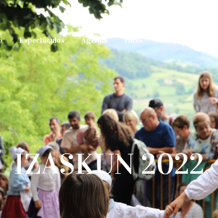
o
Espectáculos
Agenda
Fotos
Noticias
Mat
IZASKUN 2022