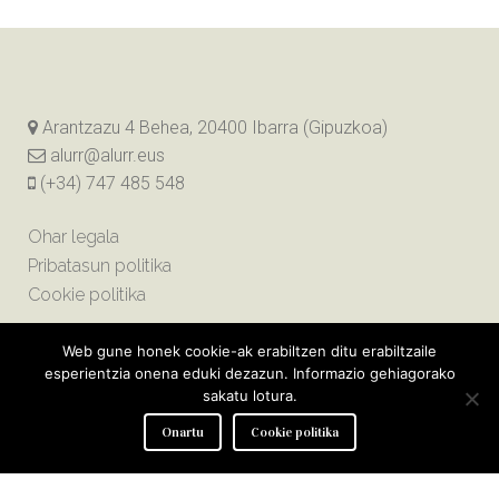
Arantzazu 4 Behea, 20400 Ibarra (Gipuzkoa)
alurr@alurr.eus
(+34) 747 485 548
Ohar legala
Pribatasun politika
Cookie politika
Web gune honek cookie-ak erabiltzen ditu erabiltzaile
esperientzia onena eduki dezazun. Informazio gehiagorako
sakatu lotura.
Onartu
Cookie politika