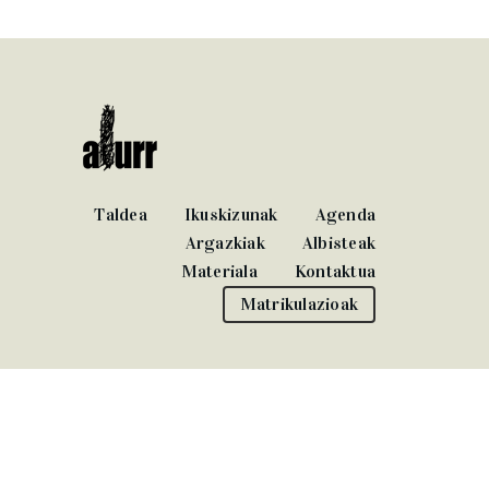
Taldea
Ikuskizunak
Agenda
Argazkiak
Albisteak
Materiala
Kontaktua
Matrikulazioak