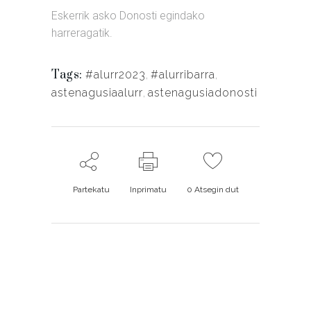
Eskerrik asko Donosti egindako
harreragatik.
Tags:
#alurr2023
,
#alurribarra
,
astenagusiaalurr
,
astenagusiadonosti
Partekatu
Inprimatu
0
Atsegin dut