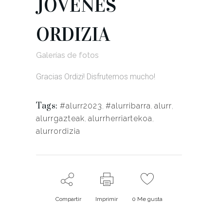
JOVENES
ORDIZIA
Galerías de fotos
Gracias Ordizi! Disfrutemos mucho!
Tags:
#alurr2023
,
#alurribarra
,
alurr
,
alurrgazteak
,
alurrherriartekoa
,
alurrordizia
Compartir
Imprimir
0
Me gusta