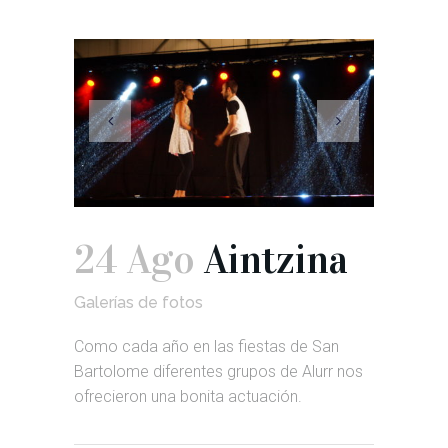
24 Ago
Aintzina
Galerías de fotos
Como cada año en las fiestas de San
Bartolome diferentes grupos de Alurr nos
ofrecieron una bonita actuación.