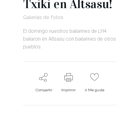
Txiki en Altsasu!
Galerías de fotos
El domingo nuestros bailarines de LH4
bailaron en Altsasu con bailarines de otros
pueblos.
Compartir
Imprimir
0
Me gusta