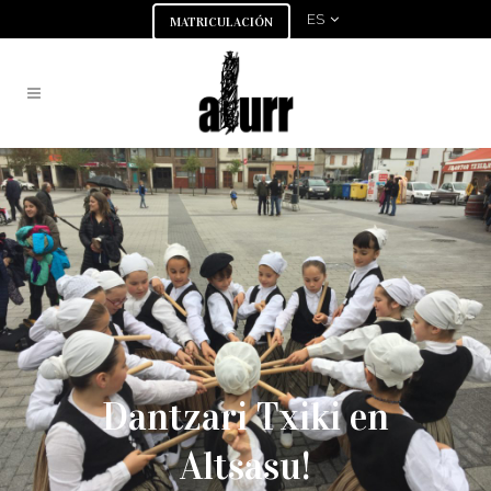
ES
MATRICULACIÓN
Dantzari Txiki en
Altsasu!