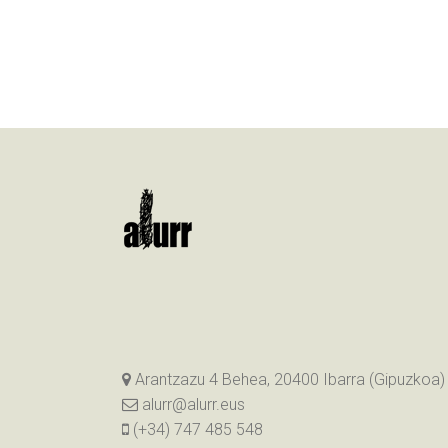
Arantzazu 4 Behea, 20400 Ibarra (Gipuzkoa)
alurr@alurr.eus
(+34) 747 485 548