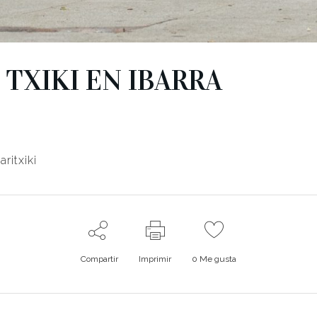
TXIKI EN IBARRA
ritxiki
Compartir
Imprimir
0
Me gusta