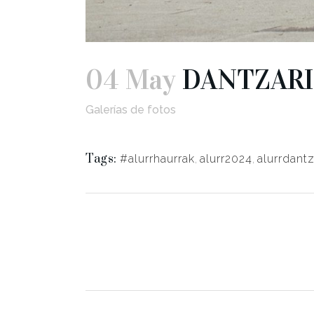
04 May
DANTZARI 
Galerías de fotos
Tags:
#alurrhaurrak
,
alurr2024
,
alurrdantza