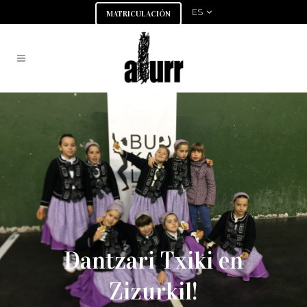
ES
MATRICULACIÓN
Dantzari Txiki en
Zizurkil!