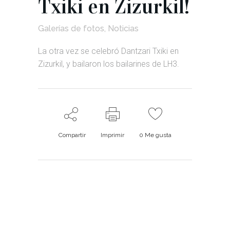
Txiki en Zizurkil!
Galerías de fotos
,
Noticias
La otra vez se celebró Dantzari Txiki en
Zizurkil, y bailaron los bailarines de LH3.
Compartir
Imprimir
0
Me gusta