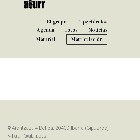
El grupo
Espectáculos
Agenda
Fotos
Noticias
Material
Matriculación
Arantzazu 4 Behea, 20400 Ibarra (Gipuzkoa)
alurr@alurr.eus