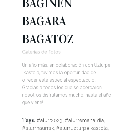
BAGINEN
BAGARA
BAGATOZ
Galerías de fotos
Un año más, en colaboración con Uzturpe
Ikastola, tuvimos la oportunidad de
ofrecer este especial espectaculo.
Gracias a todos los que se acercaron,
nosotros disfrutamos mucho, hasta el año
que viene!
Tags:
#alurr2023
,
#alurremanaldia
,
#alurrhaurrak
,
#alurruzturpeikastola
,