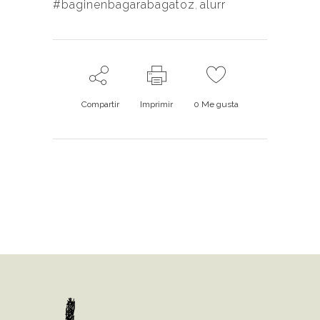
#baginenbagarabagatoz
,
alurr
Compartir
Imprimir
0
Me gusta