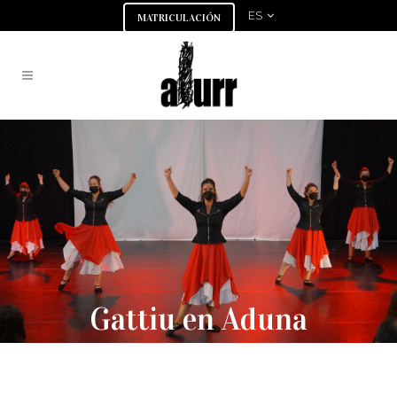
ES
MATRICULACIÓN
Gattiu en Aduna