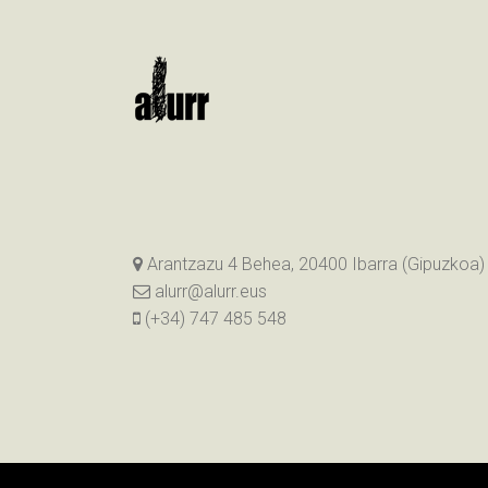
Arantzazu 4 Behea, 20400 Ibarra (Gipuzkoa)
alurr@alurr.eus
(+34) 747 485 548