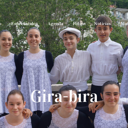
o
Espectáculos
Agenda
Fotos
Noticias
Mat
Gira-bira