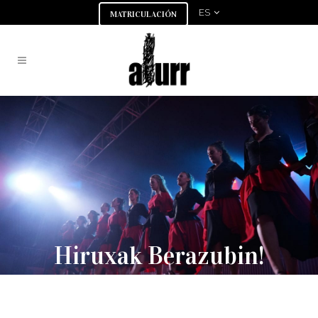
ES
MATRICULACIÓN
Hiruxak Berazubin!