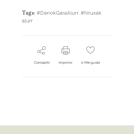
Tags:
#DenokGaraAlurr
,
#hiruxak
,
alurr
Compartir
Imprimir
0
Me gusta