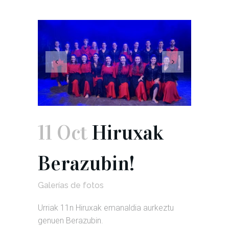
11 Oct
Hiruxak
Berazubin!
Galerías de fotos
Urriak 11n Hiruxak emanaldia aurkeztu
genuen Berazubin.