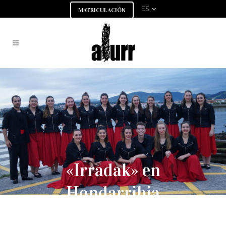
ES
MATRICULACIÓN
«Irradak» en
Hondarribia