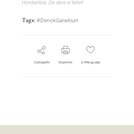
Hondarribia. ¡Se abre el telón!
Tags:
#DenokGaraAlurr
Compartir
Imprimir
0
Me gusta