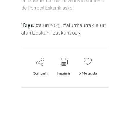
en Izaskun! También tuvimos la sorpresa
de Porrotx! Eskerrik asko!
Tags:
#alurr2023
,
#alurrhaurrak
,
alurr
,
alurrizaskun
,
izaskun2023
Compartir
Imprimir
0
Me gusta