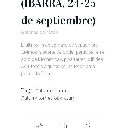
(IBARRA, 24-25
de septiembre)
Galerías de fotos
El ultimo fin de semana de septiembre
tuvimos la suerte de poder participar en el
acto de kilometroak, piparrarren ibilbidea.
Aquí tenéis algunas de las fotos para
poder disfrutar.
Tags:
#alurrirribarra
,
#alurrkilometroak
,
alurr