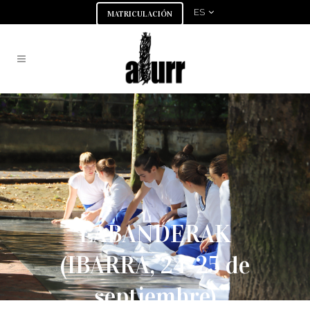
ES
MATRICULACIÓN
LABANDERAK
(IBARRA, 24-25 de
septiembre)