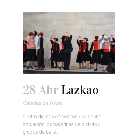
28 Abr
Lazkao
Galerías de fotos
El otro día nos ofrecieron una bonita
actuación los bailarines de distintos
grupos de baile.