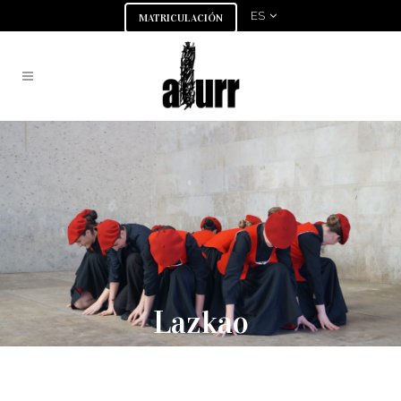
ES
MATRICULACIÓN
Lazkao