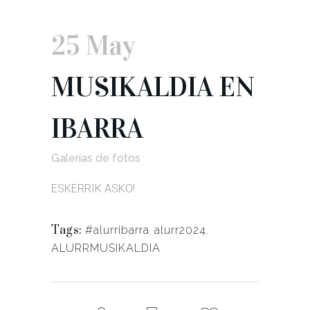
25 May
MUSIKALDIA EN
IBARRA
Galerías de fotos
ESKERRIK ASKO!
Tags:
#alurribarra
,
alurr2024
,
ALURRMUSIKALDIA