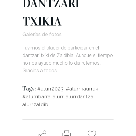
DANTZARI
TXIKIA
Galerías de fotos
Tuvimos el placer de participar en el
dantzari txiki de Zaldibia. Aunque el tiempo
no nos ayudo mucho lo disfrutemos.
Gracias a todos.
Tags:
#alurr2023
,
#alurrhaurrak
,
#alurribarra
,
alurr
,
alurrdantza
,
alurrzaldibi